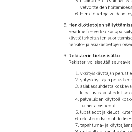
Lisäksi tietoja voidaan kä
velvoitteiden hoitamiseks
Henkilötietoja voidaan my
Henkilötietojen säilyttämis
Readme.fi – verkkokauppa säilyt
käyttötarkoitusten suorittamise
henkilö- ja asiakastietojen oike
Rekisterin tietosisältö
Rekisteri voi sisältää seuraavia 
yksityiskäyttäjän perusti
yrityskäyttäjän perustied
asiakassuhdetta koskevat 
kilpailuvastaustiedot sek
palveluiden käyttöä koskev
tunnistamistiedot
lupatiedot ja kiellot, kute
rekisteröidyn mahdollisest
tapahtuma- ja käyttäjäan
mahdolliset muut rekiste