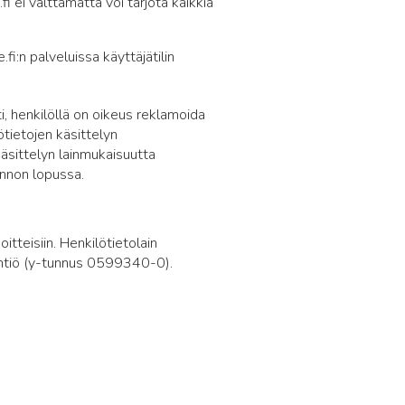
ei välttämättä voi tarjota kaikkia
fi:n palveluissa käyttäjätilin
i, henkilöllä on oikeus reklamoida
ötietojen käsittelyn
 käsittelyn lainmukaisuutta
unnon lopussa.
itteisiin. Henkilötietolain
yhtiö (y-tunnus 0599340-0).