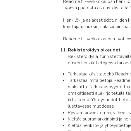
Readme.fi -verkkokaupan henkilö- j
työnsä puolesta oikeus käsitellä 
Henkilö- ja asiakastiedot, niiden 
käyttäjätunnuksin, salasanoin, palom
Readme.fi -verkkokaupan työtiloiss
Rekisteröidyn oikeudet
Rekisteröidyllä, tunnistettavall
omien henkilötietojensa tarkastu
Tarkastaa käsitteleekö Readme.f
Tarkastaa, mitä tietoja Readme
maksutta. Tarkastuspyyntö tulee 
omakätisesti allekirjoitetulla t
(kts. kohta ’Yhteystiedot tietos
luettavassa muodossa.
Pyytää tarpeettoman, virheellis
Kieltää suoramarkkinointi ja hen
Kieltää henkilö- ja yhteystietoj