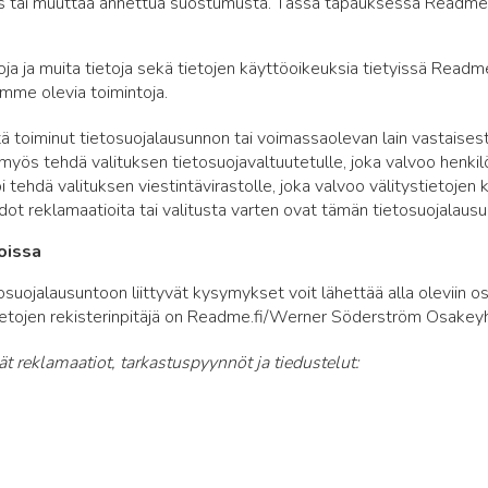
 tai muuttaa annettua suostumusta. Tässä tapauksessa Readme.fi 
oja ja muita tietoja sekä tietojen käyttöoikeuksia tietyissä Readme.
amme olevia toimintoja.
ä toiminut tietosuojalausunnon tai voimassaolevan lain vastaisest
 myös tehdä valituksen tietosuojavaltuutetulle, joka valvoo henkil
i tehdä valituksen viestintävirastolle, joka valvoo välitystietojen
t reklamaatioita tai valitusta varten ovat tämän tietosuojalaus
oissa
osuojalausuntoon liittyvät kysymykset voit lähettää alla oleviin oso
ietojen rekisterinpitäjä on Readme.fi/Werner Söderström Osake
vät reklamaatiot, tarkastuspyynnöt ja tiedustelut: