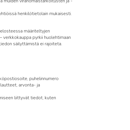
 ja muiden viranomaistarkoitusten ja -
htiöissä henkilötietolain mukaisesti.
iselosteessa määriteltyjen
i – verkkokauppa pyrkii huolehtimaan
iedon säilyttämistä ei rajoiteta.
ähköpostiosoite, puhelinnumero
lautteet, arvonta- ja
iseen liittyvät tiedot, kuten