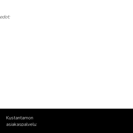
edot:
Kustantamon
asiakaspalvelu:
palvelu@readme.fi