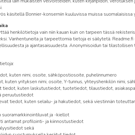
sitellä lain mukaisten velvoitteiden, kuten kirjanpidon, verotuksen
i.
ös käsitellä Bonnier-konserniin kuuluvissa muissa suomalaisissa y
aika
tää henkilötietoja vain niin kauan kuin on tarpeen tässä rekister
ksi. Vanhentuneita ja tarpeettomia tietoja ei säilytetä. Readme.f
ellisuudesta ja ajantasaisuudesta. Anonymisoidun tai tilastollisen t
tietoja:
edot, kuten nimi, osoite, sähköpostiosoite, puhelinnumero
ot, kuten yrityksen nimi, osoite, Y-tunnus, yhteyshenkilön nimi, s
tiedot, kuten laskutustiedot, tuotetiedot, tilaustiedot, asiakaspa
ä peruutustiedot
at tiedot, kuten selailu- ja hakutiedot, sekä viestinnän toteuttam
n suoramarkkinointiluvat ja -kiellot
i antamat profilointi- ja kiinnostustiedot
alyysitiedot sekä
röidyn suostumuksella kerätyt tiedot.