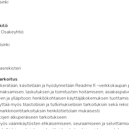
inki
kilö
 Osakeyhtiö
sinki
srekisteri
arkoitus
a kerätään, käsitellään ja hyödynnetään Readme.fi –verkkokaupan 
, maksamisen, laskutuksen ja toimitusten hoitamiseen; asiakaspa
en ja ylläpitoon; henkilökohtaisen käyttäjäkokemuksen tuottamis
tää myös tilastollisiin ja tutkimuksellisiin tarkoituksiin sekä rekis
kkinointitarkoituksiin henkilötietolain mukaisesti.
etojen alkuperäiseen tarkoitukseen.
myös väärinkäytösten ehkäisemiseen, seuraamiseen ja selvittämis