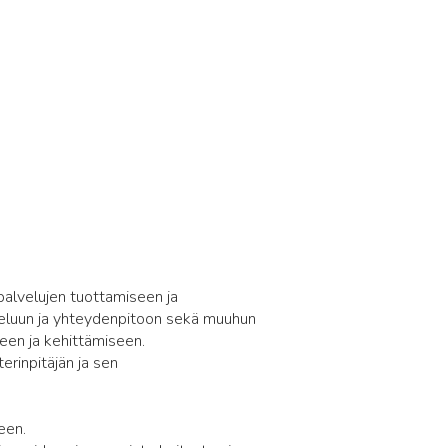
palvelujen tuottamiseen ja
lveluun ja yhteydenpitoon sekä muuhun
een ja kehittämiseen.
terinpitäjän ja sen
een.