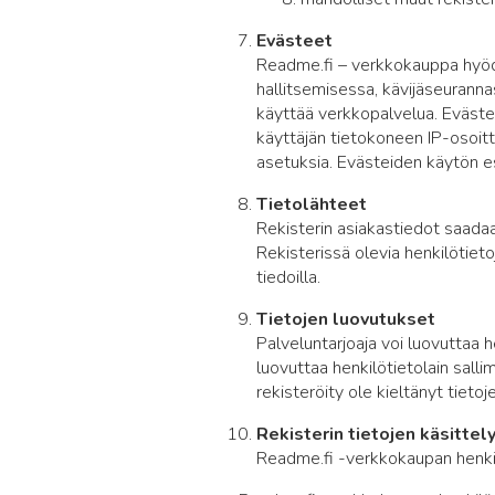
Evästeet
Readme.fi – verkkokauppa hyödy
hallitsemisessa, kävijäseurann
käyttää verkkopalvelua. Evästei
käyttäjän tietokoneen IP-osoit
asetuksia. Evästeiden käytön es
Tietolähteet
Rekisterin asiakastiedot saada
Rekisterissä olevia henkilötieto
tiedoilla.
Tietojen luovutukset
Palveluntarjoaja voi luovuttaa h
luovuttaa henkilötietolain salli
rekisteröity ole kieltänyt tieto
Rekisterin tietojen käsittel
Readme.fi -verkkokaupan henkilö