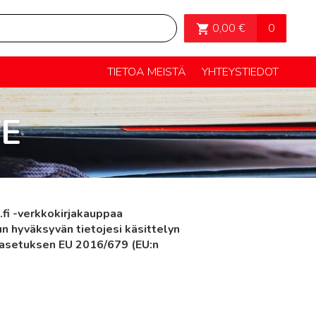
OSTOSKORI>
0
0,00
€
TIETOA MEISTÄ
YHTEYSTIEDOT
E
fi -verkkokirjakauppaa
n hyväksyvän tietojesi käsittelyn
n asetuksen EU 2016/679 (EU:n