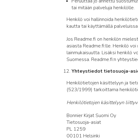
Peruuttaa jo annettu suostumus
tai mitään palveluja henkilölle.
Henkilö voi hallinnoida henkilötiet
kautta tai käyttämällä palveluiss
Jos Readme.fi on henkilön mielest
asiasta Readme.fi:lle. Henkilö voi
lainmukaisuutta. Lisäksi henkilö vo
Suomessa. Readme.fi:n yhteystiedo
Yhteystiedot tietosuoja-asi
Henkilötietojen käsittelyyn ja tiet
(523/1999) tarkoittama henkilöt
Henkilötietojen käsittelyyn liitty
Bonnier Kirjat Suomi Oy
Tietosuoja-asiat
PL 1259
00101 Helsinki