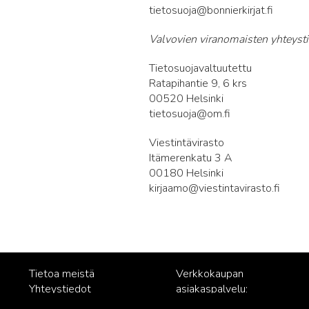
tietosuoja@bonnierkirjat.fi
Valvovien viranomaisten yhteysti
Tietosuojavaltuutettu
Ratapihantie 9, 6 krs
00520 Helsinki
tietosuoja@om.fi
Viestintävirasto
Itämerenkatu 3 A
00180 Helsinki
kirjaamo@viestintavirasto.fi
Tietoa meistä
Verkkokaupan
Yhteystiedot
asiakaspalvelu:
Rekisteriseloste
posti@readme.fi