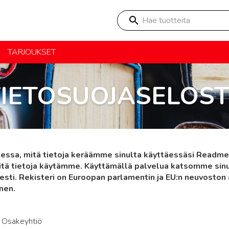
Hae tuotteita
TARJOUKSET
TIETOSUOJASELOST
essa, mitä tietoja keräämme sinulta käyttäessäsi Readme.
äitä tietoja käytämme. Käyttämällä palvelua katsomme sinu
esti. Rekisteri on Euroopan parlamentin ja EU:n neuvosto
nen.
 Osakeyhtiö