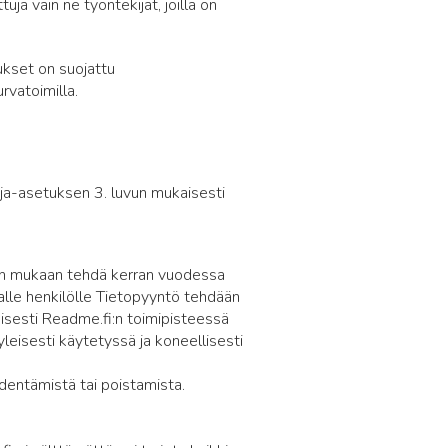
ja vain ne työntekijät, joilla on
ukset on suojattu
urvatoimilla.
uoja-asetuksen 3. luvun mukaisesti
lain mukaan tehdä kerran vuodessa
avalle henkilölle Tietopyyntö tehdään
taisesti Readme.fi:n toimipisteessä
yleisesti käytetyssä ja koneellisesti
dentämistä tai poistamista.