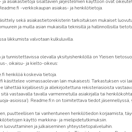
a asiakastietoja sisältävien järjestelmien käyttöön ovat oikeutettu
Readme.fi -verkkokaupan asiakas- ja henkilötietoja.
käsittely sekä asiakastietorekisterin tarkoituksen mukaiset luovut
uurein ja muilla asian mukaisilla teknisillä ja hallinnollisilla tietot
a liikkumista valvotaan kulkuluvilla.
a ja tunnistettavissa olevalla yksityishenkilöllä on Yleisen tietos
s-, oikaisu- ja kielto-oikeus:
i henkilöä koskevia tietoja.
.fi käsittelee voimassaolevan lain mukaisesti. Tarkastuksen voi 
lähettää kirjallisesti ja allekirjoitettuna rekisteriasioista vasta
ai sitä vastaavalla tavalla varmennetulla asiakirjalla tai henkilökoh
uoja-asioissa’). Readme.fi:n on toimitettava tiedot jäsennellyssä, 
en, puutteellisen tai vanhentuneen henkilötiedon korjaamista, täy
kilötietojen käyttö markkina- ja mielipidetutkimuksiin.
en luovuttaminen ja julkaiseminen yhteystietopalveluihin.