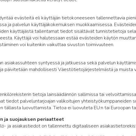
ntää evästeitä eli käyttäjän tietokoneeseen tallennettavia pieni
assa ja palvelun käyttäjäkokemuksen muokkaamisessa. Evästeiden 
den käyttäjästä tallentamat tiedot sisältävät tunnistetietoja sel
teesta. Käyttäjä voi halutessaan estää evästeiden käytön muutt
täminen voi kuitenkin vaikuttaa sivuston toimivuuteen.
an asiakassuhteen syntyessä ja jatkuessa sekä palvelun käyttäm
ja päivitetään mahdollisesti Väestötietojärjestelmästä ja muista v
enkilörekisterin tietoja lainsäädännön sallimissa tai velvoittamissa
mat tiedot palveluntarjoajan valikoitujen yhteistyökumppaneiden suo
jen tällaista luovuttamista. Tietoa ei luovuteta EU:n tai Euroopan 
yn ja suojauksen periaatteet
- ja asiakastiedot on tallennettu digitaaliseen asiakastietorekist