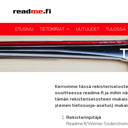
ETUSIVU
TIETOKIRJAT
UUTUUDET
TULOSSA
Kerromme tässä rekisteriseloste
osoitteessa readme.fi ja mihin n
tämän rekisteriselosteen mukais
yleinen tietosuoja-asetus) mukai
Rekisterinpitäjä
Readme.fi/Werner Söderström