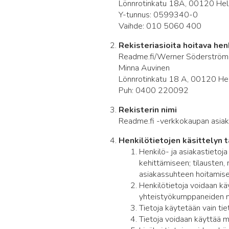
Lönnrotinkatu 18A, 00120 Hels
Y-tunnus: 0599340-0
Vaihde: 010 5060 400
Rekisteriasioita hoitava hen
Readme.fi/Werner Söderström
Minna Auvinen
Lönnrotinkatu 18 A, 00120 Hel
Puh: 0400 220092
Rekisterin nimi
Readme.fi -verkkokaupan asiaka
Henkilötietojen käsittelyn t
Henkilö- ja asiakastietoj
kehittämiseen; tilausten
asiakassuhteen hoitamise
Henkilötietoja voidaan käyt
yhteistyökumppaneiden mar
Tietoja käytetään vain ti
Tietoja voidaan käyttää 