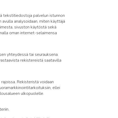
ä tekstitiedostoja palvelun istunnon
avulla analysoidaan, miten käyttäjä
aimesta, sivuston käytöstä sekä
amalla oman internet-selaimensa
isen yhteydessä tai seurauksena.
astaavista rekistereistä saatavilla
 rajoissa. Rekisteristä voidaan
ramarkkinointitarkoituksiin, ellei
talousalueen ulkopuolelle.
eriin.