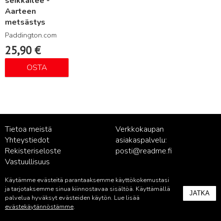
seikkailee -
Aarteen
metsästys
Paddington.com
25,90
€
OSTA
Tietoa meistä
Verkkokaupan
Yhteystiedot
asiakaspalvelu:
Rekisteriseloste
posti@readme.fi
Vastuullisuus
Käytämme evästeitä parantaaksemme käyttökokemustasi
Kustantamon asiakaspalvelu:
ja tarjotaksemme sinua kiinnostavaa sisältöä. Käyttämällä
JATKA
palvelu@readme.fi
palvelua hyväksyt evästeiden käytön. Lue lisää
evästekäytännöstämme
.