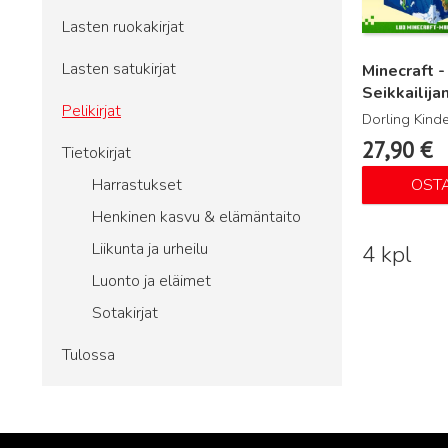
Lasten ruokakirjat
Lasten satukirjat
Minecraft -
Seikkailija
Pelikirjat
Dorling Kinde
27,90
€
Tietokirjat
Harrastukset
OST
Henkinen kasvu & elämäntaito
Liikunta ja urheilu
4 kpl
Luonto ja eläimet
Sotakirjat
Tulossa