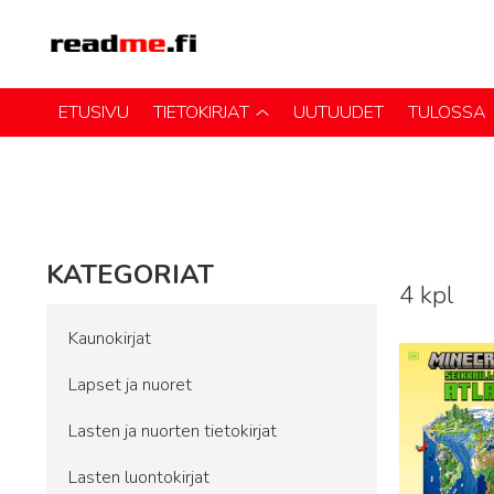
ETUSIVU
TIETOKIRJAT
UUTUUDET
TULOSSA
KATEGORIAT
4 kpl
Lue lisää
Kaunokirjat
Lapset ja nuoret
Lasten ja nuorten tietokirjat
Lasten luontokirjat