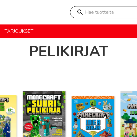
Hae tuotteita
TARJOUKSET
PELIKIRJAT
Lue lisää
Lue lisää
Lue lisä