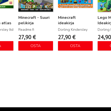
Minecraft - Suuri
Minecraft
Lego M
n atlas
pelikirja
ideakirja
Ideakir
rsley ltd
Readme.fi
Dorling Kindersley
Dorling 
27,90
€
27,90
€
24,9
A
OSTA
OSTA