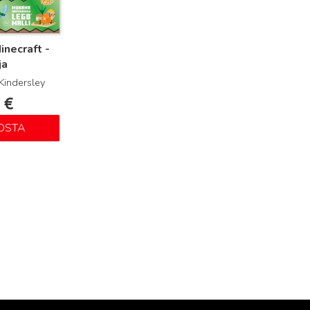
inecraft -
ja
Kindersley
0
€
OSTA