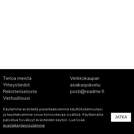
Tietoa meistä
Verkkokaupan
Yhteystiedot
asiakaspalvelu:
Rekisteriseloste
posti@readme.fi
Vastuullisuus
Käytämme evästeitä parantaaksemme käyttökokemustasi
Kustantamon asiakaspalvelu:
ja tarjotaksemme sinua kiinnostavaa sisältöä. Käyttämällä
JATKA
palvelu@readme.fi
palvelua hyväksyt evästeiden käytön. Lue lisää
evästekäytännöstämme
.