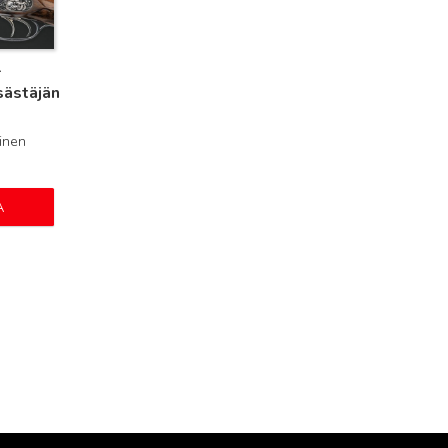
-
sästäjän
inen
A