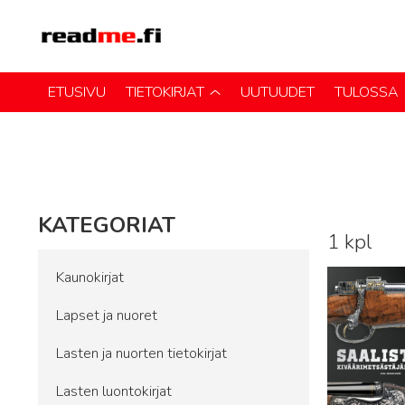
ETUSIVU
TIETOKIRJAT
UUTUUDET
TULOSSA
KATEGORIAT
1 kpl
Lue lisää
Kaunokirjat
Lapset ja nuoret
Lasten ja nuorten tietokirjat
Lasten luontokirjat