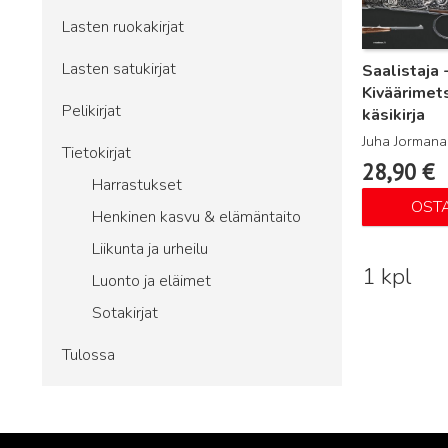
Lasten ruokakirjat
Lasten satukirjat
Saalistaja 
Kiväärimet
Pelikirjat
käsikirja
Juha Jormana
Tietokirjat
28,90
€
Harrastukset
OST
Henkinen kasvu & elämäntaito
Liikunta ja urheilu
1 kpl
Luonto ja eläimet
Sotakirjat
Tulossa