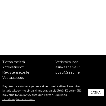
Tietoa meistä
Verkkokaupan
Yhteystiedot
asiakaspalvelu:
Rekisteriseloste
posti@readme.fi
Vastuullisuus
Käytämme evästeitä parantaaksemme käyttökokemustasi
Kustantamon asiakaspalvelu:
ja tarjotaksemme sinua kiinnostavaa sisältöä. Käyttämällä
JATKA
palvelu@readme.fi
palvelua hyväksyt evästeiden käytön. Lue lisää
evästekäytännöstämme
.