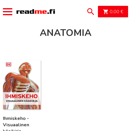
OSTOSK
0,00
€
ANATOMIA
Lue lisää
Ihmiskeho -
Visuaalinen