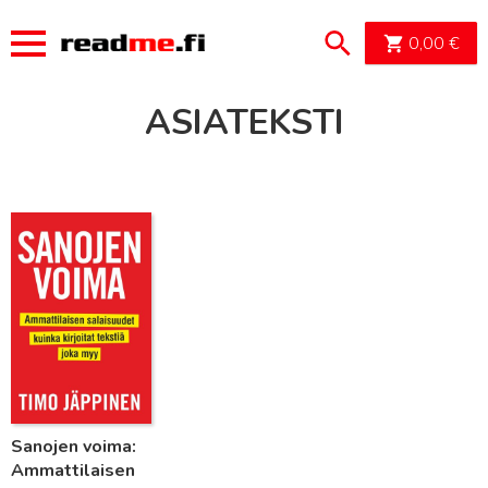
OSTOSK
0,00
€
ASIATEKSTI
Lue lisää
Sanojen voima:
Ammattilaisen