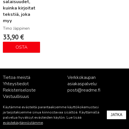
salaisuudet,
kuinka kirjoitat
tekstiä, joka
myy
Timo Jäppinen
33,90
€
OSTA
Tietoa meistä
Verkkokaupan
Yhteystiedot
asiakaspalvelu:
Rekisteriseloste
posti@readme.fi
Vastuullisuus
Käytämme evästeitä parantaaksemme käyttökokemustasi
Kustantamon asiakaspalvelu:
ja tarjotaksemme sinua kiinnostavaa sisältöä. Käyttämällä
JATKA
palvelu@readme.fi
palvelua hyväksyt evästeiden käytön. Lue lisää
evästekäytännöstämme
.