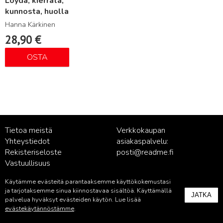
Löydä, kierrätä,
kunnosta, huolla
Hanna Kärkinen
28,90
€
OSTA
Tietoa meistä
Verkkokaupan
Yhteystiedot
asiakaspalvelu:
Rekisteriseloste
posti@readme.fi
Vastuullisuus
Käytämme evästeitä parantaaksemme käyttökokemustasi
Kustantamon asiakaspalvelu:
ja tarjotaksemme sinua kiinnostavaa sisältöä. Käyttämällä
JATKA
palvelu@readme.fi
palvelua hyväksyt evästeiden käytön. Lue lisää
evästekäytännöstämme
.