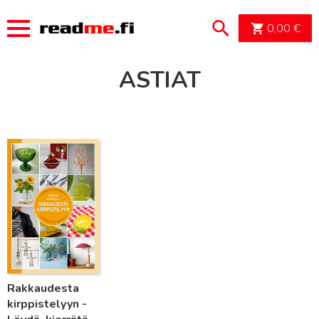
OSTOSK
0,00
€
ASTIAT
Lue lisää
Rakkaudesta
kirppistelyyn -