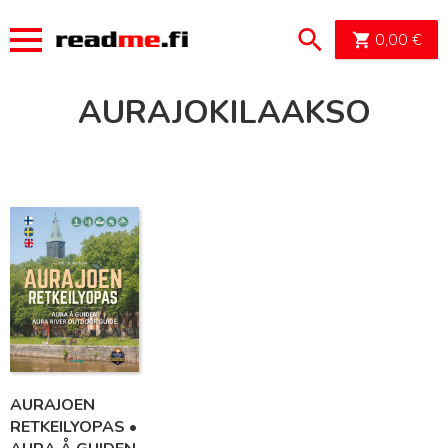
OSTOSK
0,00
€
AURAJOKILAAKSO
Lue lisää
AURAJOEN
RETKEILYOPAS •