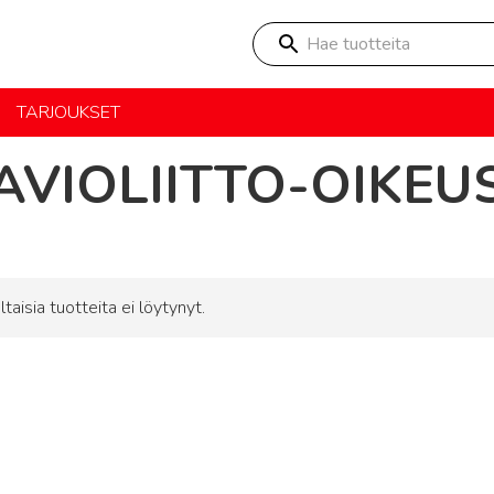
Hae tuotteita
TARJOUKSET
AVIOLIITTO-OIKEU
ltaisia tuotteita ei löytynyt.