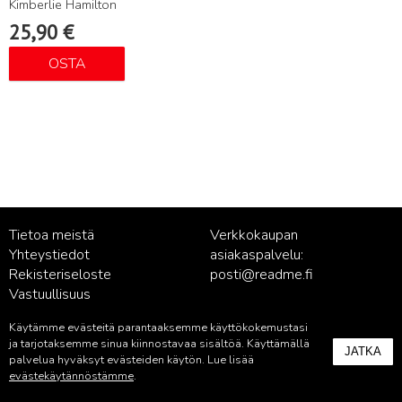
Kimberlie Hamilton
25,90
€
OSTA
Tietoa meistä
Verkkokaupan
Yhteystiedot
asiakaspalvelu:
Rekisteriseloste
posti@readme.fi
Vastuullisuus
Käytämme evästeitä parantaaksemme käyttökokemustasi
Kustantamon asiakaspalvelu:
ja tarjotaksemme sinua kiinnostavaa sisältöä. Käyttämällä
JATKA
palvelu@readme.fi
palvelua hyväksyt evästeiden käytön. Lue lisää
evästekäytännöstämme
.