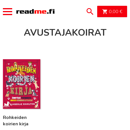
OSTOSK
0,00
€
AVUSTAJAKOIRAT
Lue lisää
Rohkeiden
koirien kirja