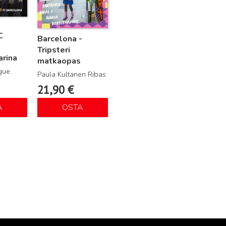
C
Barcelona -
n
Tripsteri
rina
matkaopas
gue
Paula Kultanen Ribas
21,90
€
A
OSTA