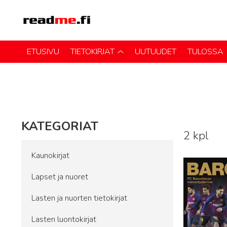
ETUSIVU
TIETOKIRJAT
UUTUUDET
TULOSSA
KATEGORIAT
2 kpl
Lue lisää
Kaunokirjat
Lapset ja nuoret
Lasten ja nuorten tietokirjat
Lasten luontokirjat