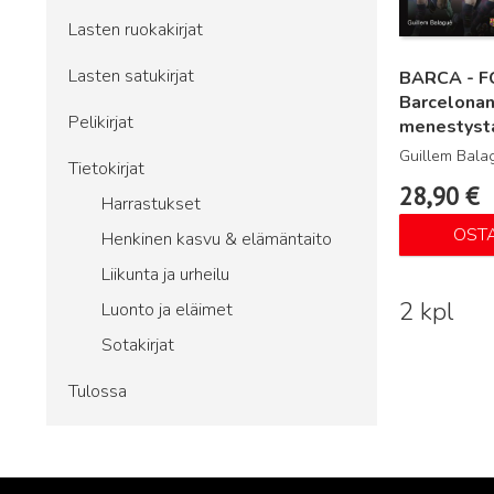
Lasten ruokakirjat
Lasten satukirjat
BARCA - F
Barcelona
Pelikirjat
menestysta
Guillem Bala
Tietokirjat
28,90
€
Harrastukset
OST
Henkinen kasvu & elämäntaito
Liikunta ja urheilu
2 kpl
Luonto ja eläimet
Sotakirjat
Tulossa