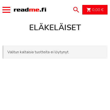
OSTOSK
0,00
€
ELÄKELÄISET
Valitun kaltaisia tuotteita ei löytynyt.