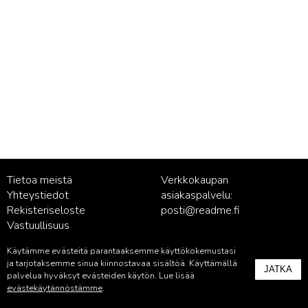
Tietoa meistä
Verkkokaupan
Yhteystiedot
asiakaspalvelu:
Rekisteriseloste
posti@readme.fi
Vastuullisuus
Käytämme evästeitä parantaaksemme käyttökokemustasi
Kustantamon asiakaspalvelu:
ja tarjotaksemme sinua kiinnostavaa sisältöä. Käyttämällä
JATKA
palvelu@readme.fi
palvelua hyväksyt evästeiden käytön. Lue lisää
evästekäytännöstämme
.