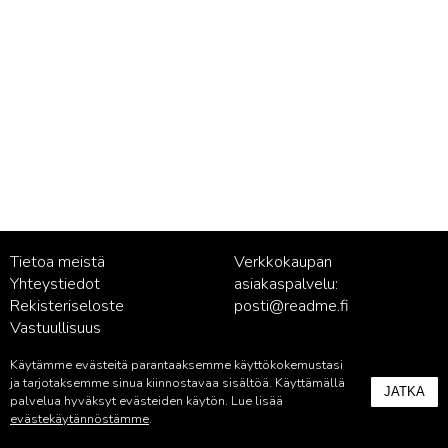
Tietoa meistä
Verkkokaupan
Yhteystiedot
asiakaspalvelu:
Rekisteriseloste
posti@readme.fi
Vastuullisuus
Käytämme evästeitä parantaaksemme käyttökokemustasi
Kustantamon asiakaspalvelu:
ja tarjotaksemme sinua kiinnostavaa sisältöä. Käyttämällä
JATKA
palvelu@readme.fi
palvelua hyväksyt evästeiden käytön. Lue lisää
evästekäytännöstämme
.