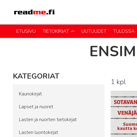
ETUSIVU
TIETOKIRJAT
UUTUUDET
TULOSSA
ENSI
KATEGORIAT
1 kpl
Lue lisää
Kaunokirjat
Lapset ja nuoret
Lasten ja nuorten tietokirjat
Lasten luontokirjat