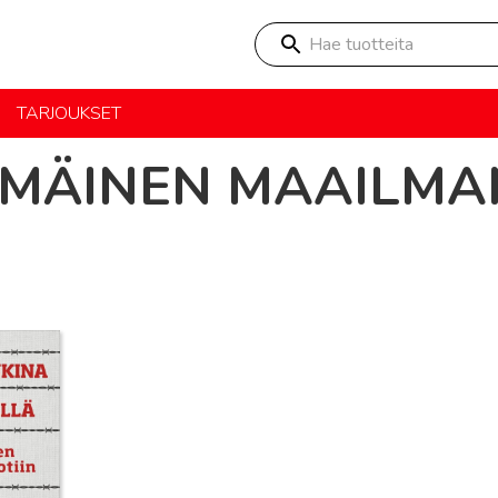
Hae tuotteita
TARJOUKSET
MMÄINEN MAAILMA