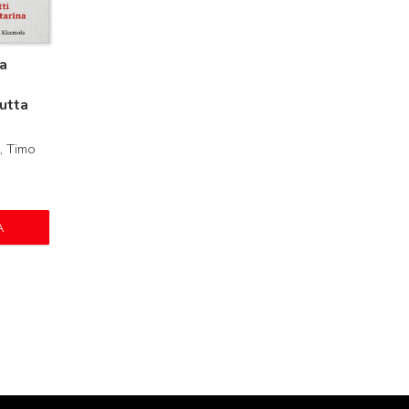
a
utta
, Timo
A