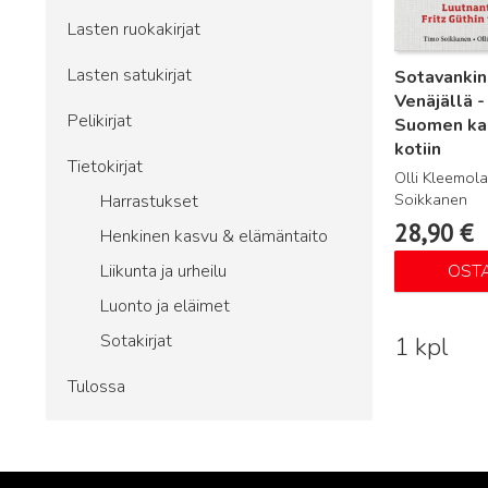
Lasten ruokakirjat
Lasten satukirjat
Sotavankin
Venäjällä -
Pelikirjat
Suomen ka
kotiin
Tietokirjat
Olli Kleemola
Soikkanen
Harrastukset
28,90
€
Henkinen kasvu & elämäntaito
Liikunta ja urheilu
OST
Luonto ja eläimet
Sotakirjat
1 kpl
Tulossa