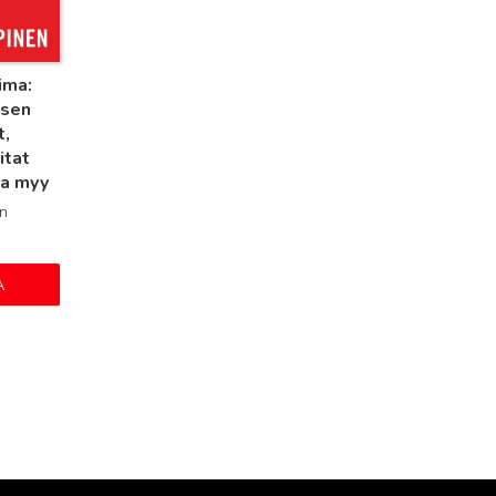
ima:
isen
t,
itat
ka myy
n
A