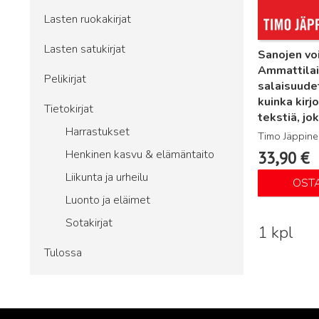
Lasten ruokakirjat
Lasten satukirjat
Sanojen vo
Ammattila
Pelikirjat
salaisuude
kuinka kirjo
Tietokirjat
tekstiä, jo
Harrastukset
Timo Jäppine
Henkinen kasvu & elämäntaito
33,90
€
Liikunta ja urheilu
OST
Luonto ja eläimet
Sotakirjat
1 kpl
Tulossa