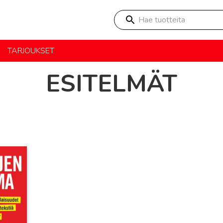
Hae tuotteita
TARJOUKSET
ESITELMÄT