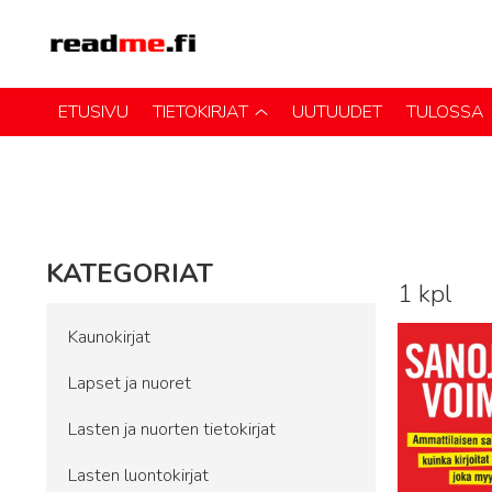
ETUSIVU
TIETOKIRJAT
UUTUUDET
TULOSSA
KATEGORIAT
1 kpl
Lue lisää
Kaunokirjat
Lapset ja nuoret
Lasten ja nuorten tietokirjat
Lasten luontokirjat