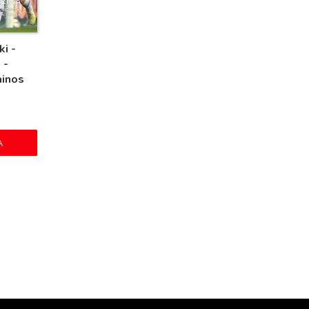
i -
 -
ainos
A