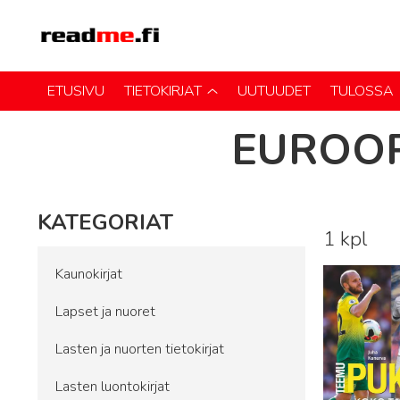
ETUSIVU
TIETOKIRJAT
UUTUUDET
TULOSSA
EUROOP
KATEGORIAT
1 kpl
Lue lisää
Kaunokirjat
Lapset ja nuoret
Lasten ja nuorten tietokirjat
Lasten luontokirjat