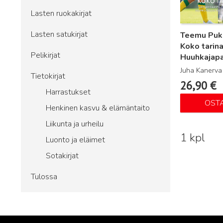
Lasten ruokakirjat
Lasten satukirjat
Teemu Pukk
Koko tarina
Pelikirjat
Huuhkajap
Juha Kanerva
Tietokirjat
26,90
€
Harrastukset
OST
Henkinen kasvu & elämäntaito
Liikunta ja urheilu
1 kpl
Luonto ja eläimet
Sotakirjat
Tulossa