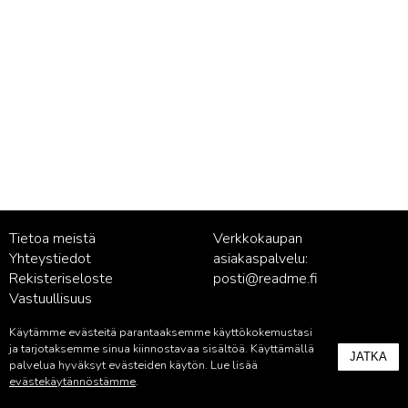
Tietoa meistä
Verkkokaupan
Yhteystiedot
asiakaspalvelu:
Rekisteriseloste
posti@readme.fi
Vastuullisuus
Käytämme evästeitä parantaaksemme käyttökokemustasi
Kustantamon asiakaspalvelu:
ja tarjotaksemme sinua kiinnostavaa sisältöä. Käyttämällä
JATKA
palvelu@readme.fi
palvelua hyväksyt evästeiden käytön. Lue lisää
evästekäytännöstämme
.