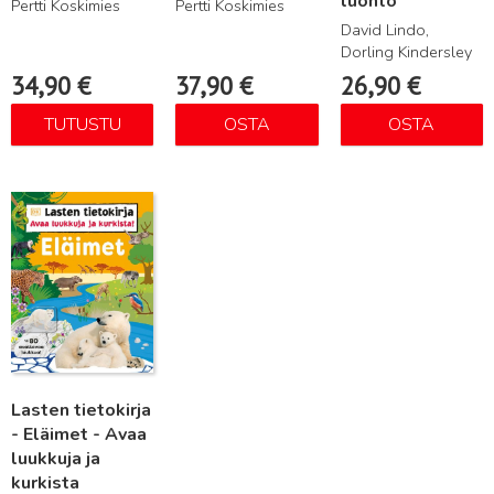
luonto
Pertti Koskimies
Pertti Koskimies
David Lindo,
Dorling Kindersley
34,90
€
37,90
€
26,90
€
TUTUSTU
OSTA
OSTA
Lue lisää
Lasten tietokirja
- Eläimet - Avaa
luukkuja ja
kurkista