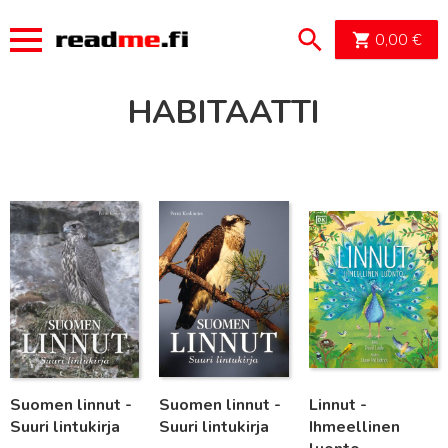
OSTOSK
0,00
€
HABITAATTI
Lue lisää
Lue lisää
Lue lisää
Suomen linnut -
Suomen linnut -
Linnut -
Suuri lintukirja
Suuri lintukirja
Ihmeellinen