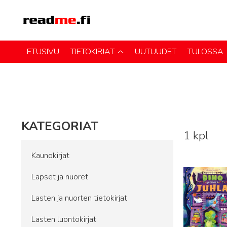
ETUSIVU
TIETOKIRJAT
UUTUUDET
TULOSSA
KATEGORIAT
1 kpl
Lue lisää
Kaunokirjat
Lapset ja nuoret
Lasten ja nuorten tietokirjat
Lasten luontokirjat