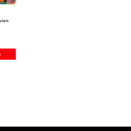
vien
A