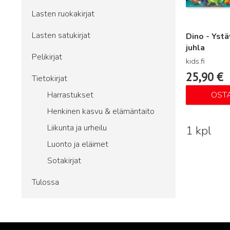
Lasten ruokakirjat
Lasten satukirjat
Dino - Ystä
juhla
Pelikirjat
kids.fi
25,90
€
Tietokirjat
Harrastukset
OST
Henkinen kasvu & elämäntaito
Liikunta ja urheilu
1 kpl
Luonto ja eläimet
Sotakirjat
Tulossa