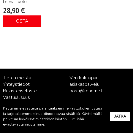
Leena Luoto
28,90
€
OSTA
Tietoa meistä
Verkkokaupan
Yhteystiedot
asiakaspalvelu:
Rekisteriseloste
posti@readme.fi
Vastuullisuus
Käytämme evästeitä parantaaksemme käyttökokemustasi
Kustantamon asiakaspalvelu:
ja tarjotaksemme sinua kiinnostavaa sisältöä. Käyttämällä
JATKA
palvelu@readme.fi
palvelua hyväksyt evästeiden käytön. Lue lisää
evästekäytännöstämme
.