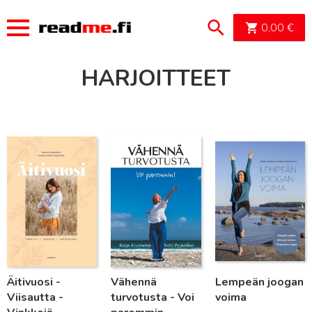
OSTOSK
0,00
€
HARJOITTEET
Lue lisää
Lue lisää
Lue lisää
Äitivuosi -
Vähennä
Lempeän joogan
Viisautta -
turvotusta - Voi
voima