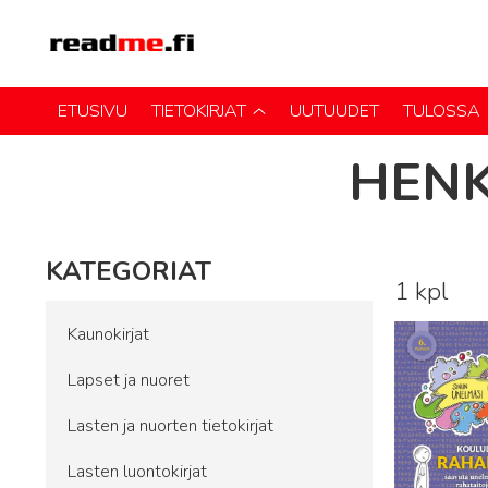
ETUSIVU
TIETOKIRJAT
UUTUUDET
TULOSSA
HENK
KATEGORIAT
1 kpl
Lue lisää
Kaunokirjat
Lapset ja nuoret
Lasten ja nuorten tietokirjat
Lasten luontokirjat