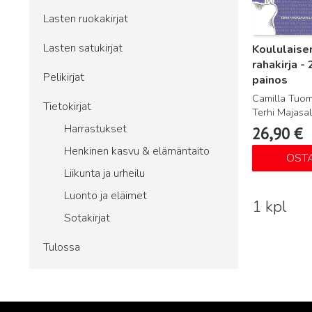
Lasten ruokakirjat
Lasten satukirjat
Koululaise
rahakirja -
Pelikirjat
painos
Camilla Tuom
Tietokirjat
Terhi Majasa
Harrastukset
26,90
€
Henkinen kasvu & elämäntaito
OST
Liikunta ja urheilu
Luonto ja eläimet
1 kpl
Sotakirjat
Tulossa