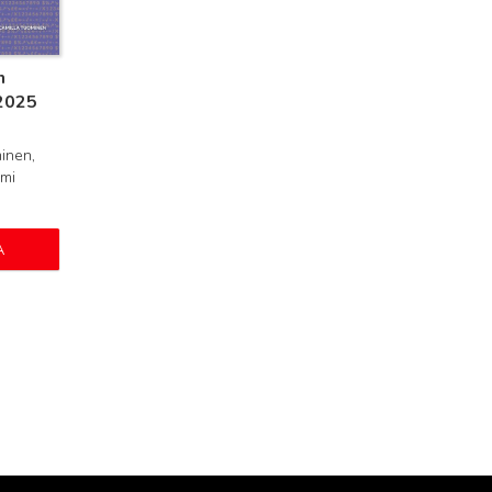
n
 2025
inen,
lmi
A