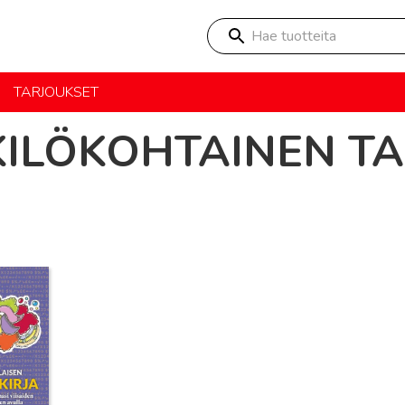
Hae tuotteita
TARJOUKSET
ILÖKOHTAINEN T