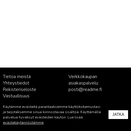
Tietoa meistä
Verkkokaupan
Yhteystiedot
asiakaspalvelu:
Rekisteriseloste
posti@readme.fi
Vastuullisuus
Käytämme evästeitä parantaaksemme käyttökokemustasi
Kustantamon asiakaspalvelu:
ja tarjotaksemme sinua kiinnostavaa sisältöä. Käyttämällä
JATKA
palvelu@readme.fi
palvelua hyväksyt evästeiden käytön. Lue lisää
evästekäytännöstämme
.