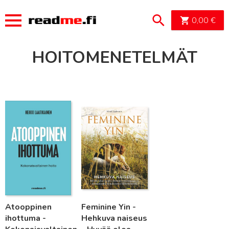
OSTOSK
0,00
€
HOITOMENETELMÄT
Lue lisää
Lue lisää
Atooppinen
Feminine Yin -
ihottuma -
Hehkuva naiseus