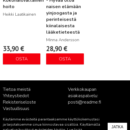
Kokonaisvaltainen
- Hyvää oloa
hoito
naisen elämään
yinjoogasta ja
Heikki Laatikainen
perinteisestä
kiinalaisesta
lääketieteestä
Minna Andersson
33,90
€
28,90
€
OSTA
OSTA
Tietoa meistä
Verkkokaupan
Yhteystiedot
asiakaspalvelu:
Rekisteriseloste
posti@readme.fi
Vastuullisuus
Käytämme evästeitä parantaaksemme käyttökokemustasi
Kustantamon asiakaspalvelu:
ja tarjotaksemme sinua kiinnostavaa sisältöä. Käyttämällä
JATKA
palvelua hyväksyt evästeiden käytön. Lue lisää