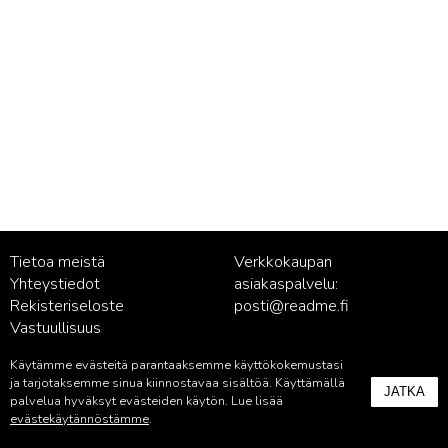
Tietoa meistä
Verkkokaupan
Yhteystiedot
asiakaspalvelu:
Rekisteriseloste
posti@readme.fi
Vastuullisuus
Käytämme evästeitä parantaaksemme käyttökokemustasi
Kustantamon asiakaspalvelu:
ja tarjotaksemme sinua kiinnostavaa sisältöä. Käyttämällä
JATKA
palvelu@readme.fi
palvelua hyväksyt evästeiden käytön. Lue lisää
evästekäytännöstämme
.