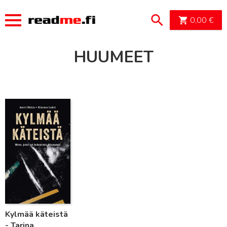
OSTOSK
0,00
€
HUUMEET
Lue lisää
Kylmää käteistä
- Tarina