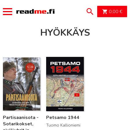
OSTOSK
0,00
€
HYÖKKÄYS
Lue lisää
Lue lisää
Partisaanisota -
Petsamo 1944
Sotarikokset,
Tuomo Kallioniemi