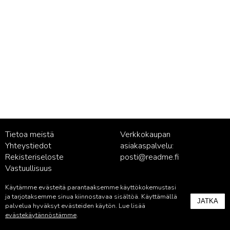
Tietoa meistä
Verkkokaupan
Yhteystiedot
asiakaspalvelu:
Rekisteriseloste
posti@readme.fi
Vastuullisuus
Käytämme evästeitä parantaaksemme käyttökokemustasi
Kustantamon asiakaspalvelu:
ja tarjotaksemme sinua kiinnostavaa sisältöä. Käyttämällä
JATKA
palvelu@readme.fi
palvelua hyväksyt evästeiden käytön. Lue lisää
evästekäytännöstämme
.