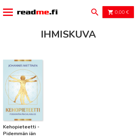
OSTOSK
0,00
€
IHMISKUVA
Lue lisää
Kehopieteetti -
Pidemmän iän