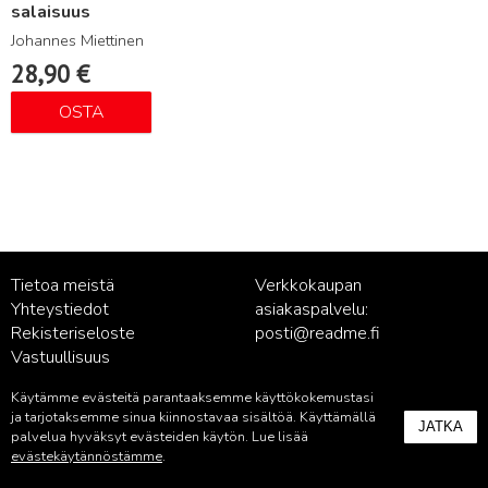
salaisuus
Johannes Miettinen
28,90
€
OSTA
Tietoa meistä
Verkkokaupan
Yhteystiedot
asiakaspalvelu:
Rekisteriseloste
posti@readme.fi
Vastuullisuus
Käytämme evästeitä parantaaksemme käyttökokemustasi
Kustantamon asiakaspalvelu:
ja tarjotaksemme sinua kiinnostavaa sisältöä. Käyttämällä
JATKA
palvelu@readme.fi
palvelua hyväksyt evästeiden käytön. Lue lisää
evästekäytännöstämme
.