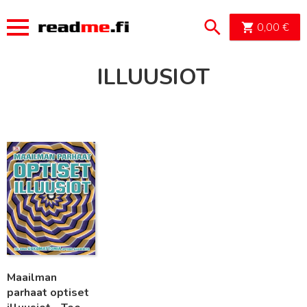
OSTOSK
0,00
€
ILLUUSIOT
Lue lisää
Maailman
parhaat optiset