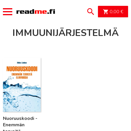
OSTOSK
0,00
€
IMMUUNIJÄRJESTELMÄ
Lue lisää
Nuoruuskoodi -
Enemmän