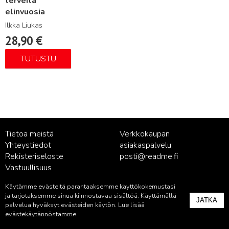
terveitä
elinvuosia
Ilkka Liukas
28,90
€
TUTUSTU
Tietoa meistä
Verkkokaupan
Yhteystiedot
asiakaspalvelu:
Rekisteriseloste
posti@readme.fi
Vastuullisuus
Käytämme evästeitä parantaaksemme käyttökokemustasi
Kustantamon asiakaspalvelu:
ja tarjotaksemme sinua kiinnostavaa sisältöä. Käyttämällä
JATKA
palvelu@readme.fi
palvelua hyväksyt evästeiden käytön. Lue lisää
evästekäytännöstämme
.