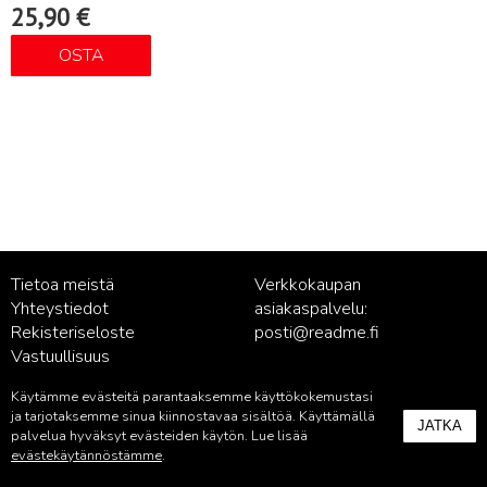
25,90
€
OSTA
Tietoa meistä
Verkkokaupan
Yhteystiedot
asiakaspalvelu:
Rekisteriseloste
posti@readme.fi
Vastuullisuus
Käytämme evästeitä parantaaksemme käyttökokemustasi
Kustantamon asiakaspalvelu:
ja tarjotaksemme sinua kiinnostavaa sisältöä. Käyttämällä
JATKA
palvelu@readme.fi
palvelua hyväksyt evästeiden käytön. Lue lisää
evästekäytännöstämme
.