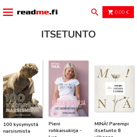
OSTOSK
0,00
€
ITSETUNTO
Lue lisää
Lue lisää
Lue lisää
Pieni
MINÄ! Parempi
100 kysymystä
rohkaisukirja -
itsetunto 8
narsismista