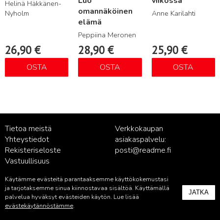
Luo
viikossa
Helinä Häkkänen-
omannäköinen
Nyholm
Anne Karilahti
elämä
Peppiina Meronen
26,90
€
28,90
€
25,90
€
OSTA
OSTA
OSTA
Tietoa meistä
Verkkokaupan
Yhteystiedot
asiakaspalvelu:
Rekisteriseloste
posti@readme.fi
Vastuullisuus
Käytämme evästeitä parantaaksemme käyttökokemustasi
Kustantamon asiakaspalvelu:
ja tarjotaksemme sinua kiinnostavaa sisältöä. Käyttämällä
JATKA
palvelu@readme.fi
palvelua hyväksyt evästeiden käytön. Lue lisää
evästekäytännöstämme
.