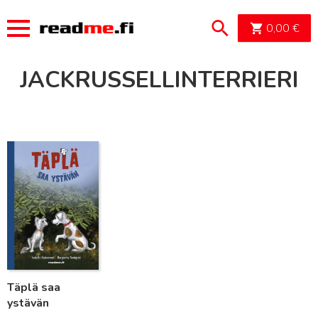
OSTOSK
0,00
€
JACKRUSSELLINTERRIERI
Lue lisää
Täplä saa
ystävän