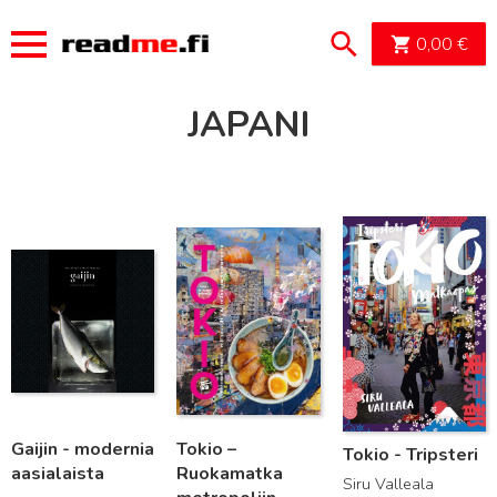
OSTOSK
0,00
€
JAPANI
Lue lisää
Lue lisää
Lue lisää
Gaijin - modernia
Tokio –
Tokio - Tripsteri
aasialaista
Ruokamatka
Siru Valleala