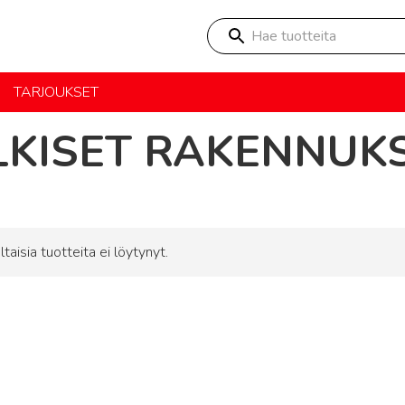
Hae tuotteita
TARJOUKSET
LKISET RAKENNUK
ltaisia tuotteita ei löytynyt.