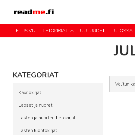
ETUSIVU
TIETOKIRJAT
UUTUUDET
TULOSSA
JU
KATEGORIAT
Valitun ka
Kaunokirjat
Lapset ja nuoret
Lasten ja nuorten tietokirjat
Lasten luontokirjat