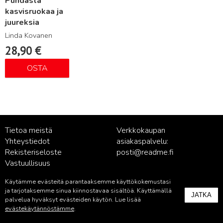
Puhdasta
kasvisruokaa ja
juureksia
Linda Kovanen
28,90
€
OSTA
Tietoa meistä
Verkkokaupan
Yhteystiedot
asiakaspalvelu:
Rekisteriseloste
posti@readme.fi
Vastuullisuus
Käytämme evästeitä parantaaksemme käyttökokemustasi
Kustantamon asiakaspalvelu:
ja tarjotaksemme sinua kiinnostavaa sisältöä. Käyttämällä
JATKA
palvelu@readme.fi
palvelua hyväksyt evästeiden käytön. Lue lisää
evästekäytännöstämme
.