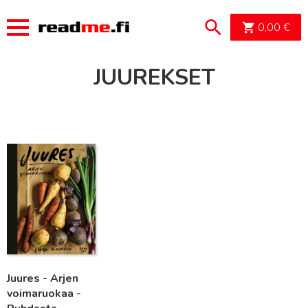
OSTOSK
0,00
€
JUUREKSET
Lue lisää
Juures - Arjen
voimaruokaa -