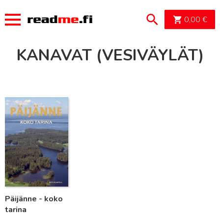
OSTOSK
0,00
€
KANAVAT (VESIVÄYLÄT)
Lue lisää
Päijänne - koko
tarina