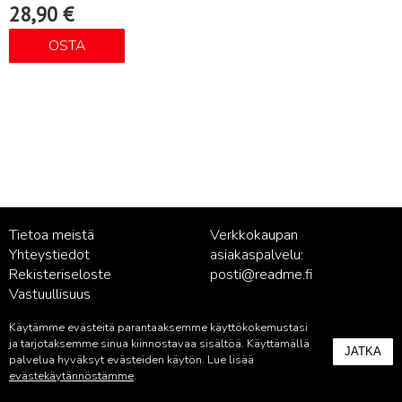
28,90
€
OSTA
Tietoa meistä
Verkkokaupan
Yhteystiedot
asiakaspalvelu:
Rekisteriseloste
posti@readme.fi
Vastuullisuus
Käytämme evästeitä parantaaksemme käyttökokemustasi
Kustantamon asiakaspalvelu:
ja tarjotaksemme sinua kiinnostavaa sisältöä. Käyttämällä
JATKA
palvelu@readme.fi
palvelua hyväksyt evästeiden käytön. Lue lisää
evästekäytännöstämme
.