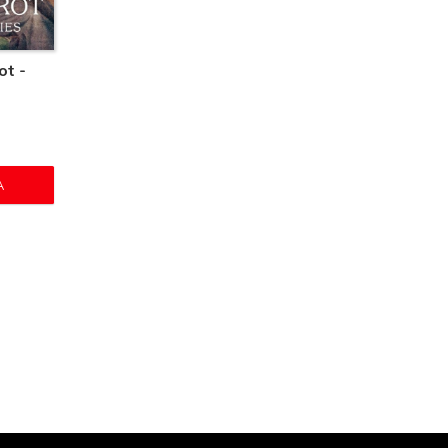
ot -
A