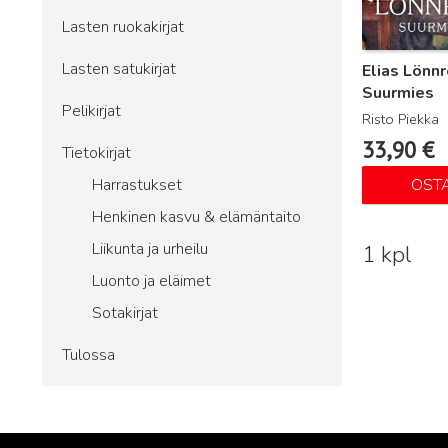
Lasten ruokakirjat
Lasten satukirjat
Elias Lönnr
Suurmies
Pelikirjat
Risto Piekka
33,90
€
Tietokirjat
Harrastukset
OST
Henkinen kasvu & elämäntaito
Liikunta ja urheilu
1 kpl
Luonto ja eläimet
Sotakirjat
Tulossa