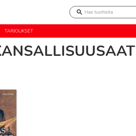
Hae tuotteita
TARJOUKSET
KANSALLISUUSAAT