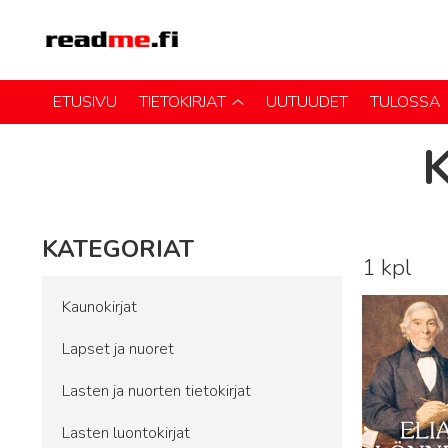
ETUSIVU
TIETOKIRJAT
UUTUUDET
TULOSSA
KATEGORIAT
1 kpl
Lue lisää
Kaunokirjat
Lapset ja nuoret
Lasten ja nuorten tietokirjat
Lasten luontokirjat