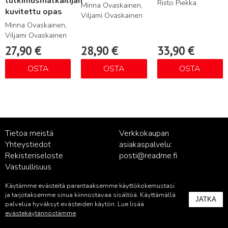
tutkimusmatkailijan
Risto Piekka
Minna Ovaskainen,
kuvitettu opas
Viljami Ovaskainen
Minna Ovaskainen,
Viljami Ovaskainen
27,90
€
28,90
€
33,90
€
OSTA
OSTA
OSTA
Tietoa meistä
Verkkokaupan
Yhteystiedot
asiakaspalvelu:
Rekisteriseloste
posti@readme.fi
Vastuullisuus
Käytämme evästeitä parantaaksemme käyttökokemustasi
Kustantamon asiakaspalvelu:
ja tarjotaksemme sinua kiinnostavaa sisältöä. Käyttämällä
JATKA
palvelu@readme.fi
palvelua hyväksyt evästeiden käytön. Lue lisää
evästekäytännöstämme
.