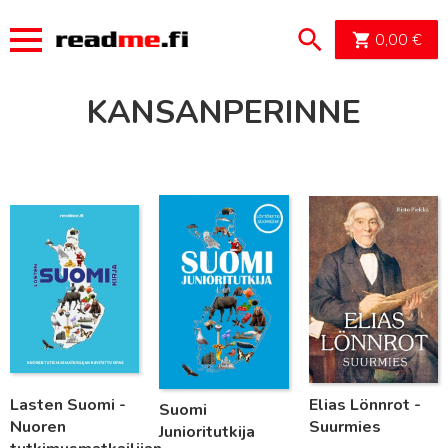
OSTOSK
0,00
€
KANSANPERINNE
Lue lisää
Lue lisää
Lue lisää
Lasten Suomi -
Elias Lönnrot -
Suomi
Nuoren
Suurmies
Junioritutkija