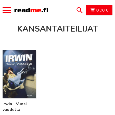
OSTOSK
0,00
€
KANSANTAITEILIJAT
Lue lisää
Irwin - Vuosi
vuodelta