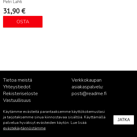
Petri Lahti
31,90
€
OSTA
Tietoa meistä
Verkkokaupan
Yhteystiedot
asiakaspalvelu:
Rekisteriseloste
posti@readme.fi
Vastuullisuus
Käytämme evästeitä parantaaksemme käyttökokemustasi
Kustantamon asiakaspalvelu:
ja tarjotaksemme sinua kiinnostavaa sisältöä. Käyttämällä
JATKA
palvelu@readme.fi
palvelua hyväksyt evästeiden käytön. Lue lisää
evästekäytännöstämme
.