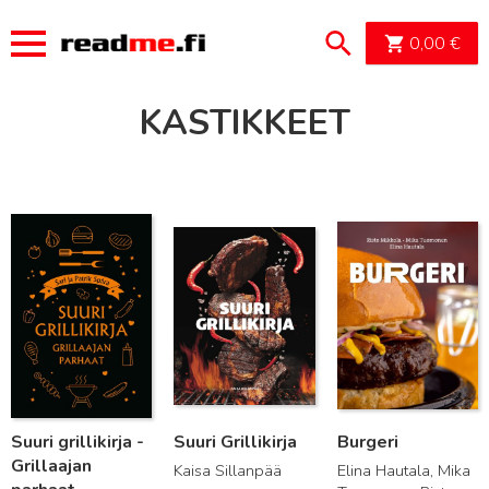
OSTOSK
0,00
€
KASTIKKEET
Lue lisää
Lue lisää
Lue lisää
Suuri grillikirja -
Suuri Grillikirja
Burgeri
Grillaajan
Kaisa Sillanpää
Elina Hautala, Mika