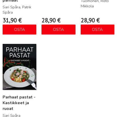
parhaat
Tuomonen, Risto
Mikkola
Sari Spåra, Patrik
Spåra
31,90
€
28,90
€
28,90
€
OSTA
OSTA
OSTA
Lue lisää
Parhaat pastat -
Kastikkeet ja
ruoat
Sari Spåra