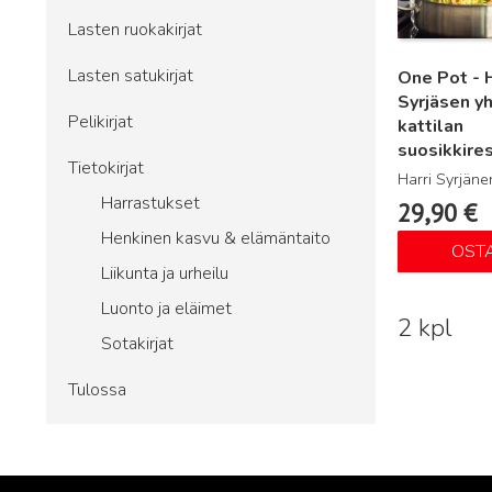
Lasten ruokakirjat
Lasten satukirjat
One Pot - H
Syrjäsen y
Pelikirjat
kattilan
suosikkire
Tietokirjat
Harri Syrjäne
Harrastukset
29,90
€
Henkinen kasvu & elämäntaito
OST
Liikunta ja urheilu
Luonto ja eläimet
2 kpl
Sotakirjat
Tulossa