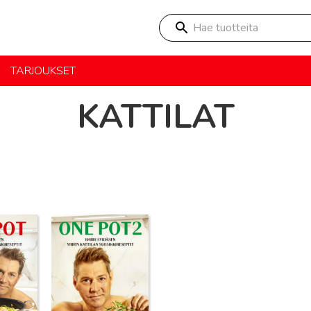
Hae tuotteita
TARJOUKSET
KATTILAT
Lue lisää