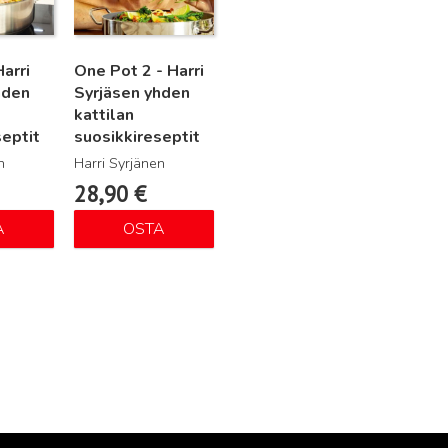
arri
One Pot 2 - Harri
hden
Syrjäsen yhden
kattilan
septit
suosikkireseptit
n
Harri Syrjänen
28,90
€
A
OSTA