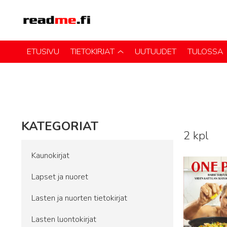
ETUSIVU
TIETOKIRJAT
UUTUUDET
TULOSSA
KATEGORIAT
2 kpl
Lue lisää
Kaunokirjat
Lapset ja nuoret
Lasten ja nuorten tietokirjat
Lasten luontokirjat