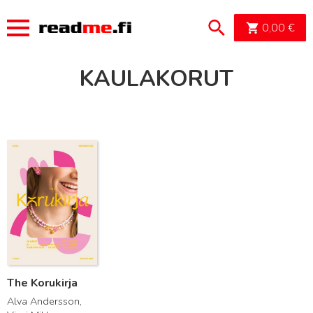
OSTOSK
0,00
€
KAULAKORUT
Lue lisää
The Korukirja
Alva Andersson,