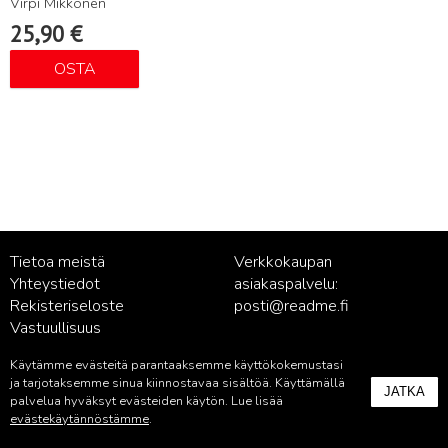
Virpi Mikkonen
25,90
€
OSTA
Tietoa meistä
Verkkokaupan
Yhteystiedot
asiakaspalvelu:
Rekisteriseloste
posti@readme.fi
Vastuullisuus
Käytämme evästeitä parantaaksemme käyttökokemustasi
Kustantamon asiakaspalvelu:
ja tarjotaksemme sinua kiinnostavaa sisältöä. Käyttämällä
JATKA
palvelu@readme.fi
palvelua hyväksyt evästeiden käytön. Lue lisää
evästekäytännöstämme
.