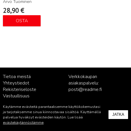
Arvo Tuominen
28,90
€
OSTA
Tietoa meistä
Verkkokaupan
Yhteystiedot
asiakaspalvelu:
Rekisteriseloste
posti@readme.fi
Vastuullisuus
Käytämme evästeitä parantaaksemme käyttökokemustasi
Kustantamon asiakaspalvelu:
ja tarjotaksemme sinua kiinnostavaa sisältöä. Käyttämällä
JATKA
palvelu@readme.fi
palvelua hyväksyt evästeiden käytön. Lue lisää
evästekäytännöstämme
.