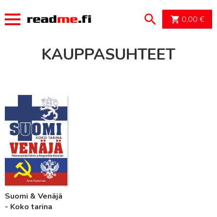
OSTOSK
0,00
€
KAUPPASUHTEET
Lue lisää
Suomi & Venäjä
- Koko tarina