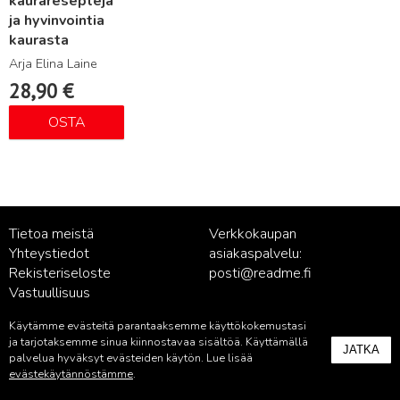
kaurareseptejä
ja hyvinvointia
kaurasta
Arja Elina Laine
28,90
€
OSTA
Tietoa meistä
Verkkokaupan
Yhteystiedot
asiakaspalvelu:
Rekisteriseloste
posti@readme.fi
Vastuullisuus
Käytämme evästeitä parantaaksemme käyttökokemustasi
Kustantamon asiakaspalvelu:
ja tarjotaksemme sinua kiinnostavaa sisältöä. Käyttämällä
JATKA
palvelu@readme.fi
palvelua hyväksyt evästeiden käytön. Lue lisää
evästekäytännöstämme
.