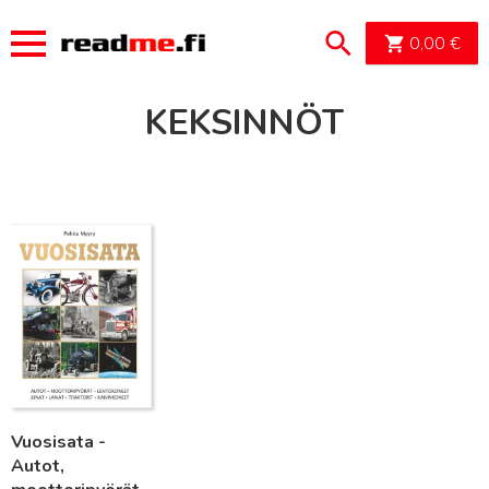
OSTOSK
0,00
€
KEKSINNÖT
Lue lisää
Vuosisata -
Autot,