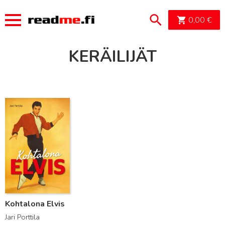
OSTOSK
0,00
€
KERÄILIJÄT
Lue lisää
Kohtalona Elvis
Jari Porttila