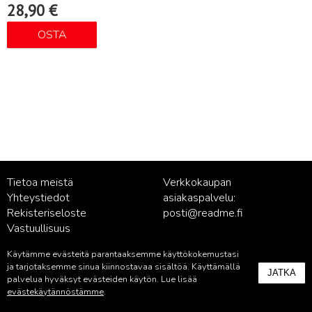
28,90
€
OSTA
Tietoa meistä
Verkkokaupan
Yhteystiedot
asiakaspalvelu:
Rekisteriseloste
posti@readme.fi
Vastuullisuus
Käytämme evästeitä parantaaksemme käyttökokemustasi
Kustantamon asiakaspalvelu:
ja tarjotaksemme sinua kiinnostavaa sisältöä. Käyttämällä
JATKA
palvelu@readme.fi
palvelua hyväksyt evästeiden käytön. Lue lisää
evästekäytännöstämme
.